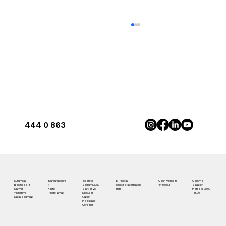
444 0 863
Antalya'da İnverter Klima ile Maksimum
Konfor | Rota Klima
Kurumsal
Sürdürülebilirli
Tedarikçi
E-Posta
Çağrı Merkezi
Çalışma
Basında Biz
k
Sorumluluğu
bilgi@rotaklima.co
444 0 863
Saatleri
Kariyer
Kalite
Şartlar ve
m.tr
Hafta İçi 08.00
Yönetimi
Politikamız
Koşullar
- 18.00
Kataloğumuz
Gizlilik
Politikası
Çerezler