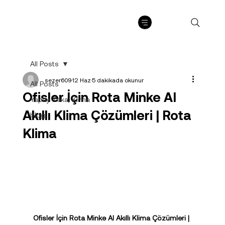
All Posts
sezer609
12 Haz
5 dakikada okunur
All Posts
Ofisler İçin Rota Minke AI
Yapay Zeka, Klima
Akıllı Klima Çözümleri | Rota
blog
Klima
Ofisler İçin Rota Minke AI Akıllı Klima Çözümleri | 