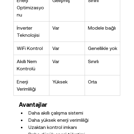
Enerji 
Gelişmiş
Sınırlı
Optimizasyo
nu
İnverter 
Var
Modele bağlı
Teknolojisi
WiFi Kontrol
Var
Genellikle yok
Akıllı Nem 
Var
Sınırlı
Kontrolü
Enerji 
Yüksek
Orta
Verimliliği
Avantajlar
Daha akıllı çalışma sistemi
Daha yüksek enerji verimliliği
Uzaktan kontrol imkanı