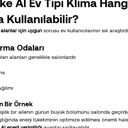
ke AI Ev Tipi Klima Hang
 Kullanılabilir?
alanlar için uygun
 sorusu ev kullanıcılarının sık araştırd
urma Odaları
lan alanları genellikle salonlardır.
ns
ğılımı
n Bir Örnek
işilik bir ailenin günün büyük bölümünü salonda geçirdi
tığında enerji tüketiminin optimize edilmesi önemli hale 
I enerji verimliliği
 avantaj sağlayabilir.