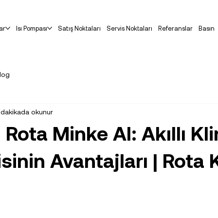
ar
Isı Pompası
Satış Noktaları
Servis Noktaları
Referanslar
Basın
log
 dakikada okunur
n Rota Minke AI: Akıllı Kl
sinin Avantajları | Rota 