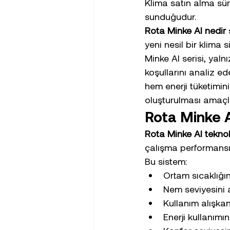
Klima satın alma süre
sunduğudur.
Rota Minke AI nedir
yeni nesil bir klima s
Minke AI serisi, yal
koşullarını analiz e
hem enerji tüketimin
oluşturulması amaçla
Rota Minke AI
Rota Minke AI teknol
çalışma performansı
Bu sistem:
Ortam sıcaklığın
Nem seviyesini a
Kullanım alışkanl
Enerji kullanımı