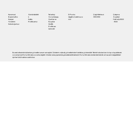
Kurumsal
Sürdürülebilirli
Tedarikçi
E-Posta
Çağrı Merkezi
Çalışma
Basında Biz
k
Sorumluluğu
bilgi@rotaklima.co
444 0 863
Saatleri
Kariyer
Kalite
Şartlar ve
m.tr
Hafta İçi 08.00
Yönetimi
Politikamız
Koşullar
- 18.00
Kataloğumuz
Gizlilik
Politikası
Çerezler
Bu web sitesinde kullanılan görseller sunum amaçlıdır. Ürünlerin orijinali, görsellerinden farklılılar gösterebilir. Teknik hatalardan dolayı oluşabilecek
sorunlardan Rota Climate sorumlu değildir. Ürünler süreç içerisinde güncellenebilmektedir. Rota Climate ürünlerdeki teknik ve tasarım değişiklikleri
için her türlü hakkını saklı tutar.