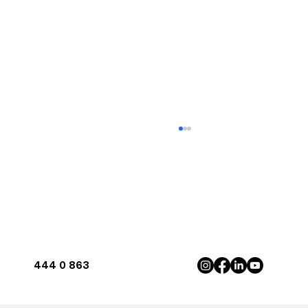
444 0 863
Antalya'da İnverter Klima ile Maksimum
Konfor | Rota Klima