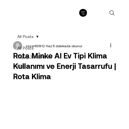
All Posts
sezer609
12 Haz
5 dakikada okunur
All Posts
Rota Minke AI Ev Tipi Klima
Yapay Zeka, Klima
Kullanımı ve Enerji Tasarrufu |
blog
Rota Klima