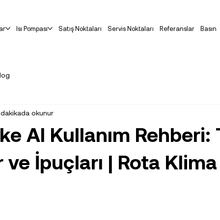
ar
Isı Pompası
Satış Noktaları
Servis Noktaları
Referanslar
Basın
log
 dakikada okunur
ke AI Kullanım Rehberi:
r ve İpuçları | Rota Klima