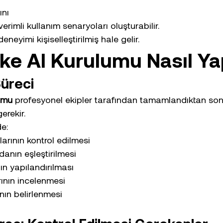
ını
rimli kullanım senaryoları oluşturabilir.
eneyimi kişiselleştirilmiş hale gelir.
ke AI Kurulumu Nasıl Yap
Süreci
umu
 profesyonel ekipler tarafından tamamlandıktan son
erekir.
de:
larının kontrol edilmesi
nın eşleştirilmesi
ın yapılandırılması
ının incelenmesi
ının belirlenmesi