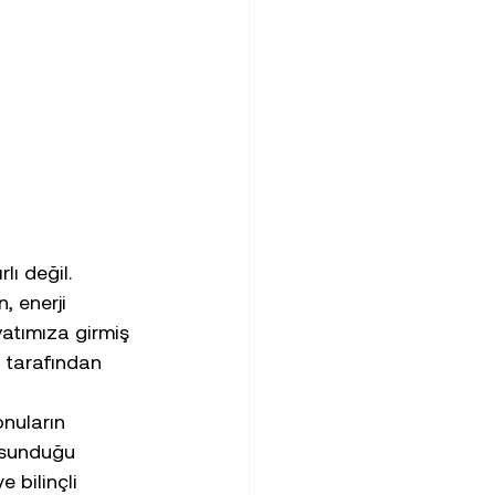
ı değil. 
, enerji 
yatımıza girmiş 
 tarafından 
onuların 
n sunduğu 
 bilinçli 