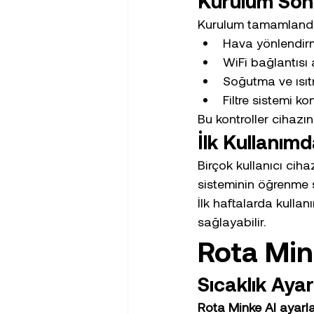
Kurulum Sonr
Kurulum tamamlandık
Hava yönlendirm
WiFi bağlantısı 
Soğutma ve ısıt
Filtre sistemi ko
Bu kontroller cihazın
İlk Kullanım
Birçok kullanıcı ciha
sisteminin öğrenme sü
İlk haftalarda kullan
sağlayabilir.
Rota Mink
Sıcaklık Ayar
Rota Minke AI ayarla