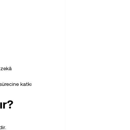
 zekâ 
sürecine katkı 
ır?
ir.