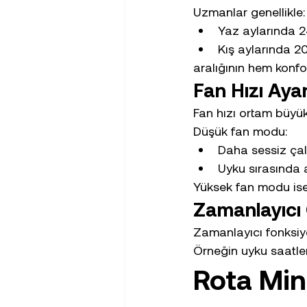
Uzmanlar genellikle:
Yaz aylarında 
Kış aylarında 2
aralığının hem konfo
Fan Hızı Ayar
Fan hızı ortam büyük
Düşük fan modu:
Daha sessiz çal
Uyku sırasında a
Yüksek fan modu ise 
Zamanlayıcı Ö
Zamanlayıcı fonksiyo
Örneğin uyku saatler
Rota Min