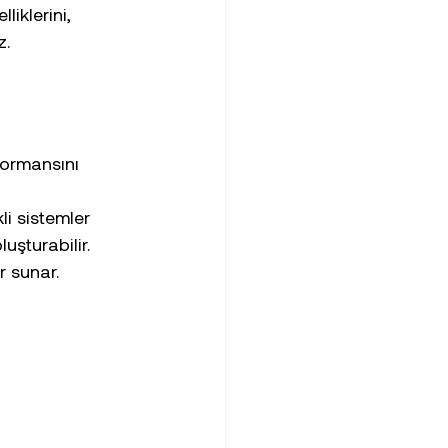
iklerini, 
z.
formansını 
i sistemler 
uşturabilir.
r sunar.