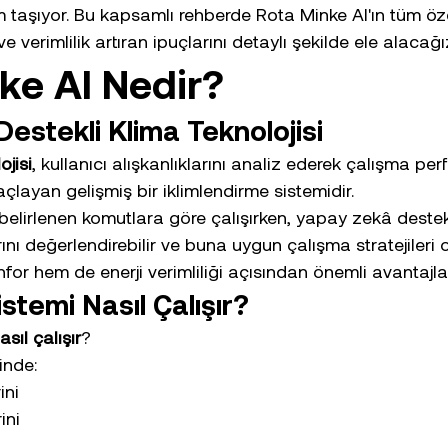
taşıyor. Bu kapsamlı rehberde Rota Minke AI'ın tüm özell
e verimlilik artıran ipuçlarını detaylı şekilde ele alacağı
ke AI Nedir?
estekli Klima Teknolojisi
ojisi
, kullanıcı alışkanlıklarını analiz ederek çalışma per
layan gelişmiş bir iklimlendirme sistemidir.
belirlenen komutlara göre çalışırken, yapay zekâ destekl
rını değerlendirebilir ve buna uygun çalışma stratejileri ol
or hem de enerji verimliliği açısından önemli avantajla
istemi Nasıl Çalışır?
sıl çalışır
?
inde:
ini
ini