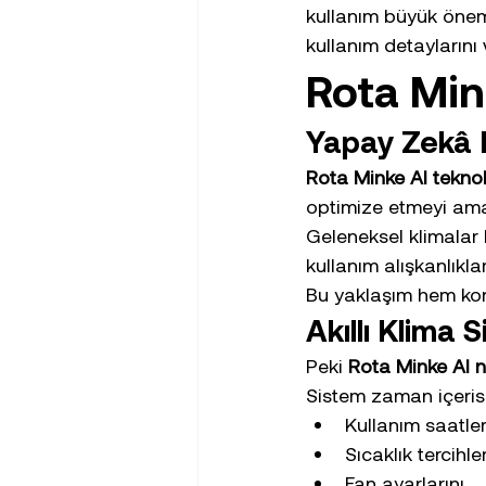
kullanım büyük önem 
kullanım detaylarını v
Rota Min
Yapay Zekâ D
Rota Minke AI teknol
optimize etmeyi amaç
Geleneksel klimalar 
kullanım alışkanlıkla
Bu yaklaşım hem konf
Akıllı Klima S
Peki 
Rota Minke AI na
Sistem zaman içeris
Kullanım saatler
Sıcaklık tercihler
Fan ayarlarını