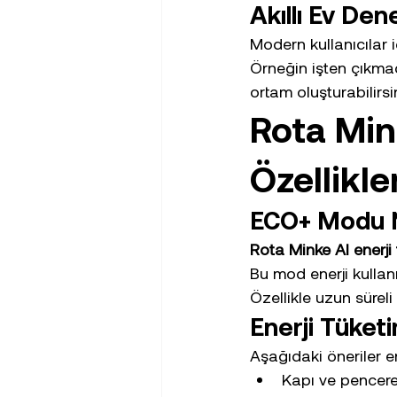
Akıllı Ev Den
Modern kullanıcılar i
Örneğin işten çıkmada
ortam oluşturabilirsi
Rota Min
Özellikle
ECO+ Modu Na
Rota Minke AI enerji
Bu mod enerji kullan
Özellikle uzun sürel
Enerji Tüketi
Aşağıdaki öneriler en
Kapı ve pencerel