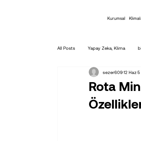
Kurumsal
Klimal
All Posts
Yapay Zeka, Klima
b
sezer609
12 Haz
5
Rota Min
Özellikle