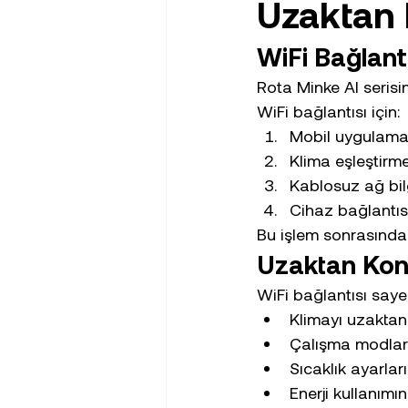
Uzaktan 
WiFi Bağlantı
Rota Minke AI serisin
WiFi bağlantısı için:
Mobil uygulamay
Klima eşleştirm
Kablosuz ağ bilgi
Cihaz bağlantıs
Bu işlem sonrasında u
Uzaktan Kontr
WiFi bağlantısı sayes
Klimayı uzaktan 
Çalışma modların
Sıcaklık ayarları
Enerji kullanımın