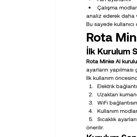
Çalışma modlar
analiz ederek daha ve
Bu sayede kullanıcı d
Rota Min
İlk Kurulum 
Rota Minke AI kurul
ayarların yapılması g
İlk kullanım öncesin
Elektrik bağlantı
Uzaktan kumanda
WiFi bağlantısın
Kullanım modlar
Sıcaklık ayarlar
önerilir.