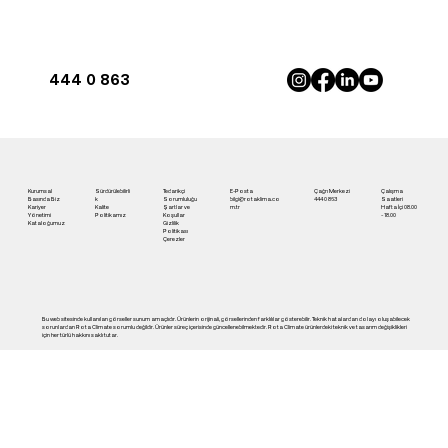
444 0 863
Antalya'da İnverter Klima ile Maksimum
Konfor | Rota Klima
Kurumsal
Sürdürülebilirli
Tedarikçi
E-Posta
Çağrı Merkezi
Çalışma
Basında Biz
k
Sorumluluğu
bilgi@rotaklima.co
444 0 863
Saatleri
Kariyer
Kalite
Şartlar ve
m.tr
Hafta İçi 08.00
Yönetimi
Politikamız
Koşullar
- 18.00
Kataloğumuz
Gizlilik
Politikası
Çerezler
Bu web sitesinde kullanılan görseller sunum amaçlıdır. Ürünlerin orijinali, görsellerinden farklılılar gösterebilir. Teknik hatalardan dolayı oluşabilecek
sorunlardan Rota Climate sorumlu değildir. Ürünler süreç içerisinde güncellenebilmektedir. Rota Climate ürünlerdeki teknik ve tasarım değişiklikleri
için her türlü hakkını saklı tutar.