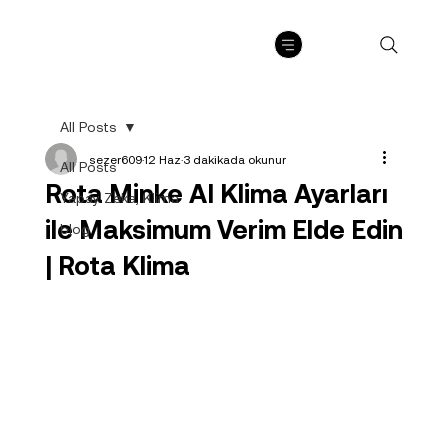
All Posts
sezer609
12 Haz
3 dakikada okunur
All Posts
Rota Minke AI Klima Ayarları
Yapay Zeka, Klima
ile Maksimum Verim Elde Edin
blog
| Rota Klima