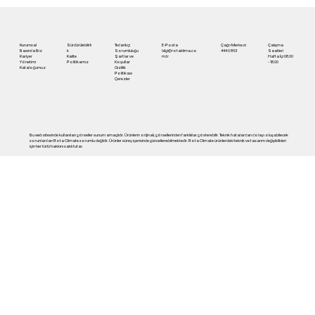
Konfor | Rota Klima
Kurumsal
Sürdürülebilirli
Tedarikçi
E-Posta
Çağrı Merkezi
Çalışma
Basında Biz
k
Sorumluluğu
bilgi@rotaklima.co
444 0 863
Saatleri
Kariyer
Kalite
Şartlar ve
m.tr
Hafta İçi 08.00
Yönetimi
Politikamız
Koşullar
- 18.00
Kataloğumuz
Gizlilik
Politikası
Çerezler
Bu web sitesinde kullanılan görseller sunum amaçlıdır. Ürünlerin orijinali, görsellerinden farklılılar gösterebilir. Teknik hatalardan dolayı oluşabilecek
sorunlardan Rota Climate sorumlu değildir. Ürünler süreç içerisinde güncellenebilmektedir. Rota Climate ürünlerdeki teknik ve tasarım değişiklikleri
için her türlü hakkını saklı tutar.