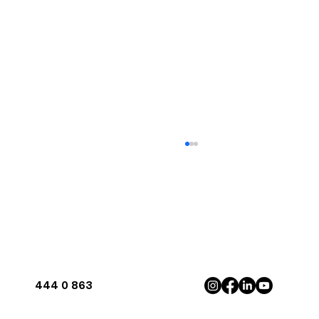
444 0 863
Antalya'da İnverter Klima ile Maksimum