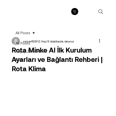
All Posts
sezer609
12 Haz
5 dakikada okunur
All Posts
Rota Minke AI İlk Kurulum
Yapay Zeka, Klima
Ayarları ve Bağlantı Rehberi |
blog
Rota Klima