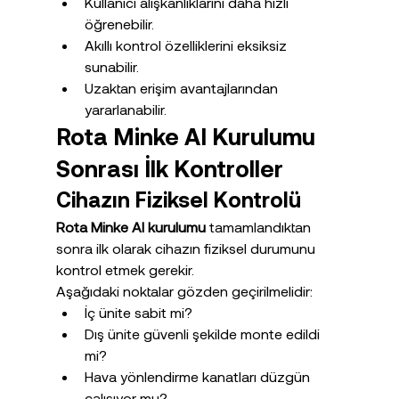
Kullanıcı alışkanlıklarını daha hızlı 
öğrenebilir.
Akıllı kontrol özelliklerini eksiksiz 
sunabilir.
Uzaktan erişim avantajlarından 
yararlanabilir.
Rota Minke AI Kurulumu 
Sonrası İlk Kontroller
Cihazın Fiziksel Kontrolü
Rota Minke AI kurulumu
 tamamlandıktan 
sonra ilk olarak cihazın fiziksel durumunu 
kontrol etmek gerekir.
Aşağıdaki noktalar gözden geçirilmelidir:
İç ünite sabit mi?
Dış ünite güvenli şekilde monte edildi 
mi?
Hava yönlendirme kanatları düzgün 
çalışıyor mu?