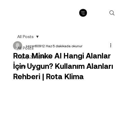
All Posts
sezer609
12 Haz
5 dakikada okunur
All Posts
Rota Minke AI Hangi Alanlar
Yapay Zeka, Klima
İçin Uygun? Kullanım Alanları
blog
Rehberi | Rota Klima