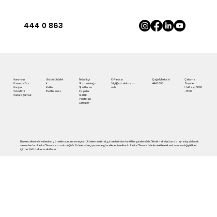
444 0 863
Antalya'da İnverter Klima ile Maksimum
Konfor | Rota Klima
Kurumsal
Sürdürülebilirli
Tedarikçi
E-Posta
Çağrı Merkezi
Çalışma
Basında Biz
k
Sorumluluğu
bilgi@rotaklima.co
444 0 863
Saatleri
Kariyer
Kalite
Şartlar ve
m.tr
Hafta İçi 08.00
Yönetimi
Politikamız
Koşullar
- 18.00
Kataloğumuz
Gizlilik
Politikası
Çerezler
Bu web sitesinde kullanılan görseller sunum amaçlıdır. Ürünlerin orijinali, görsellerinden farklılılar gösterebilir. Teknik hatalardan dolayı oluşabilecek
sorunlardan Rota Climate sorumlu değildir. Ürünler süreç içerisinde güncellenebilmektedir. Rota Climate ürünlerdeki teknik ve tasarım değişiklikleri
için her türlü hakkını saklı tutar.