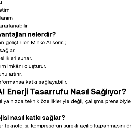
u
etimi
lanım
rarlanabilir.
antajları nelerdir?
 geliştirilen Minke AI serisi;
 sağlar.
ellikleri sunar.
ım imkânı oluşturur.
nu artırır.
formansa katkı sağlayabilir.
I Enerji Tasarrufu Nasıl Sağlıyor?
iği yalnızca teknik özellikleriyle değil, çalışma prensibi
isi nasıl katkı sağlar?
er teknolojisi, kompresörün sürekli açılıp kapanmasını ö