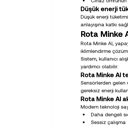
Cihaz ömrünün 
Düşük enerji tük
Düşük enerji tüketim
anlayışına katkı sağl
Rota Minke 
Rota Minke AI, yapay z
iklimlendirme çözüm
Sistem, kullanıcı al
yardımcı olabilir.
Rota Minke AI tek
Sensörlerden gelen ve
gereksiz enerji kullanı
Rota Minke AI ak
Modern teknoloji say
Daha dengeli sı
Sessiz çalışma