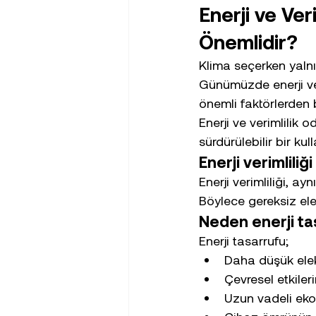
Enerji ve Ver
Önemlidir?
Klima seçerken yaln
Günümüzde enerji ver
önemli faktörlerden b
Enerji ve verimlilik 
sürdürülebilir bir k
Enerji verimliliğ
Enerji verimliliği, a
Böylece gereksiz ele
Neden enerji ta
Enerji tasarrufu;
Daha düşük elekt
Çevresel etkiler
Uzun vadeli eko