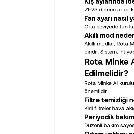
Kış aylarında id
21-23 derece arası k
Fan ayarı nasıl y
Orta seviyede fan ku
Akıllı mod neden
Akıllı modlar, Rota M
biridir. Sistem, ihti
Rota Minke A
Edilmelidir?
Rota Minke AI kurul
önemlidir.
Filtre temizliği
Kirli filtreler hava akı
Periyodik bakım
Düzenli bakım sayesi
Ortam yalıtımı 