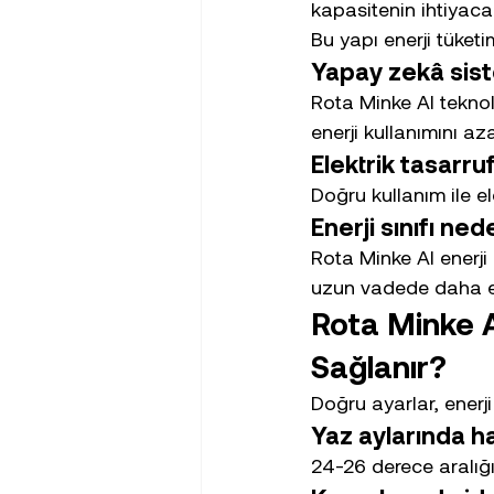
kapasitenin ihtiyaca
Bu yapı enerji tüketi
Yapay zekâ sist
Rota Minke AI teknolo
enerji kullanımını azal
Elektrik tasarruf
Doğru kullanım ile el
Enerji sınıfı ne
Rota Minke AI enerji 
uzun vadede daha ek
Rota Minke A
Sağlanır?
Doğru ayarlar, enerj
Yaz aylarında ha
24-26 derece aralığı