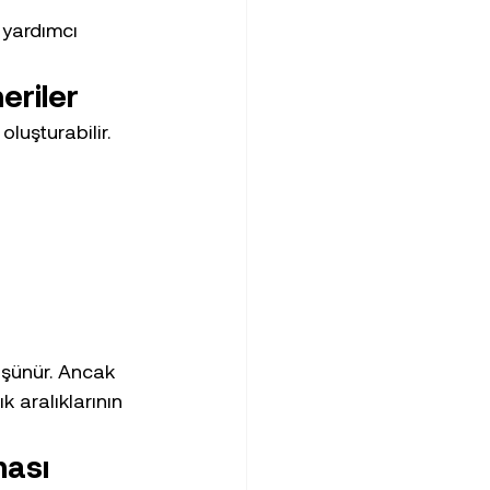
 yardımcı 
eriler
oluşturabilir.
üşünür. Ancak 
k aralıklarının 
ması