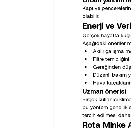
Kapı ve pencerelerin
olabilir.
Enerji ve Ver
Gerçek hayatta küçük 
Aşağıdaki öneriler m
Akıllı çalışma mo
Filtre temizliğin
Gereğinden düşü
Düzenli bakım ya
Hava kaçaklarını
Uzman önerisi
Birçok kullanıcı kli
bu yöntem genellikle 
tercih edilmesi daha
Rota Minke A