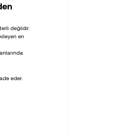
den 
li değildir. 
kileyen en 
lanlarında 
fade eder. 