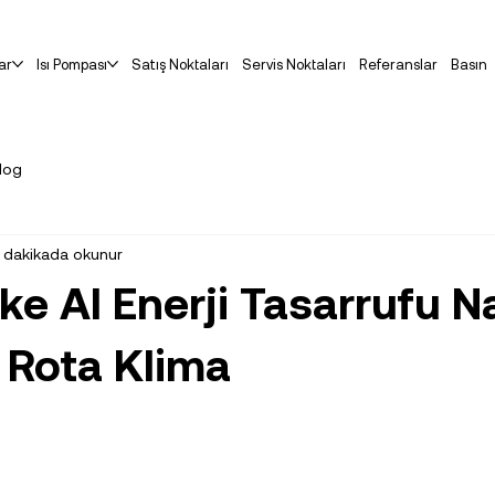
ar
Isı Pompası
Satış Noktaları
Servis Noktaları
Referanslar
Basın
log
 dakikada okunur
ke AI Enerji Tasarrufu Na
| Rota Klima