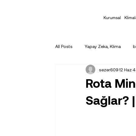
Kurumsal
Klimal
All Posts
Yapay Zeka, Klima
b
sezer609
12 Haz
4
Rota Min
Sağlar? 