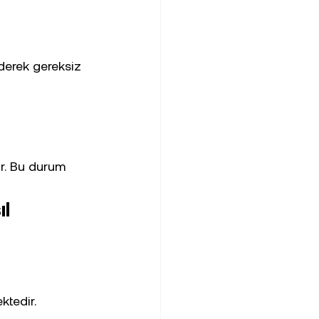
ederek gereksiz 
ır. Bu durum 
l 
ktedir.