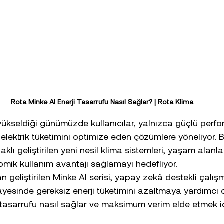
Rota Minke AI Enerji Tasarrufu Nasıl Sağlar? | Rota Klima
n yükseldiği günümüzde kullanıcılar, yalnızca güçlü per
lektrik tüketimini optimize eden çözümlere yöneliyor. 
odaklı geliştirilen yeni nesil klima sistemleri, yaşam alan
mik kullanım avantajı sağlamayı hedefliyor.
 geliştirilen Minke AI serisi, yapay zekâ destekli çalış
sayesinde gereksiz enerji tüketimini azaltmaya yardımcı o
 tasarrufu nasıl sağlar ve maksimum verim elde etmek iç