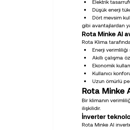
Elektrik tasarruf
Düşük enerji tük
Dört mevsim kul
gibi avantajlardan ya
Rota Minke AI av
Rota Klima tarafından
Enerji verimliliği
Akıllı çalışma öz
Ekonomik kullan
Kullanıcı konforu
Uzun ömürlü per
Rota Minke A
Bir klimanın verimlil
ilişkilidir.
İnverter teknoloj
Rota Minke AI invert