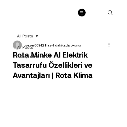
All Posts
sezer609
12 Haz
4 dakikada okunur
All Posts
Rota Minke AI Elektrik
Yapay Zeka, Klima
Tasarrufu Özellikleri ve
blog
Avantajları | Rota Klima