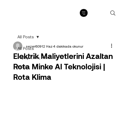
All Posts
sezer609
12 Haz
4 dakikada okunur
All Posts
Elektrik Maliyetlerini Azaltan
Yapay Zeka, Klima
Rota Minke AI Teknolojisi |
blog
Rota Klima