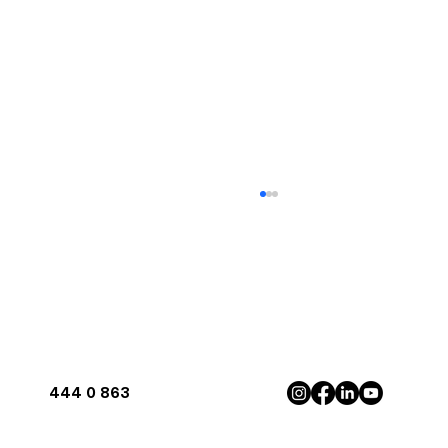
444 0 863
Antalya'da İnverter Klima ile Maksimum