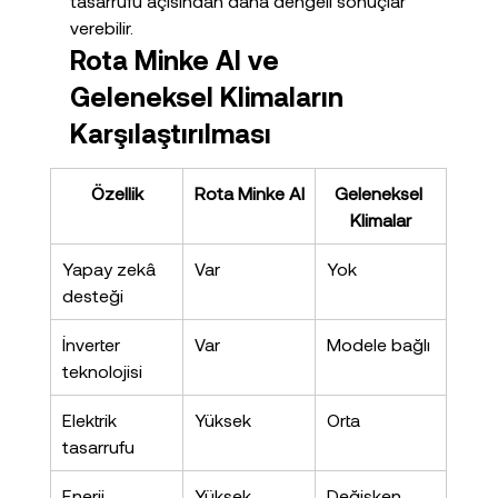
tasarrufu açısından daha dengeli sonuçlar 
verebilir.
Rota Minke AI ve 
Geleneksel Klimaların 
Karşılaştırılması
Özellik
Rota Minke AI
Geleneksel 
Klimalar
Yapay zekâ 
Var
Yok
desteği
İnverter 
Var
Modele bağlı
teknolojisi
Elektrik 
Yüksek
Orta
tasarrufu
Enerji 
Yüksek
Değişken