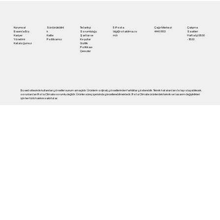
Konfor | Rota Klima
Kurumsal
Sürdürülebilirli
Tedarikçi
E-Posta
Çağrı Merkezi
Çalışma
Basında Biz
k
Sorumluluğu
bilgi@rotaklima.co
444 0 863
Saatleri
Kariyer
Kalite
Şartlar ve
m.tr
Hafta İçi 08.00
Yönetimi
Politikamız
Koşullar
- 18.00
Kataloğumuz
Gizlilik
Politikası
Çerezler
Bu web sitesinde kullanılan görseller sunum amaçlıdır. Ürünlerin orijinali, görsellerinden farklılılar gösterebilir. Teknik hatalardan dolayı oluşabilecek
sorunlardan Rota Climate sorumlu değildir. Ürünler süreç içerisinde güncellenebilmektedir. Rota Climate ürünlerdeki teknik ve tasarım değişiklikleri
için her türlü hakkını saklı tutar.