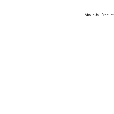
About Us
Product