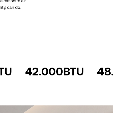
e cassette air
ity, can do.
TU
42.000BTU
48