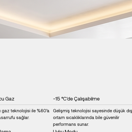
cu Gaz
-15 °C'de Çalışabilme
gaz teknolojisi ile %60’a
Gelişmiş teknolojisi sayesinde düşük dı
asarrufu sağlar.
ortam sıcaklıklarında bile güvenilir
performans sunar.
şlama
Uyku Modu