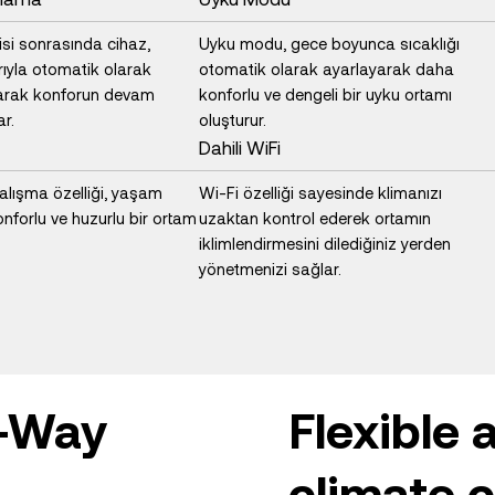
tisi sonrasında cihaz,
Uyku modu, gece boyunca sıcaklığı
rıyla otomatik olarak
otomatik olarak ayarlayarak daha
şarak konforun devam
konforlu ve dengeli bir uyku ortamı
ar.
oluşturur.
Dahili WiFi
çalışma özelliği, yaşam
Wi-Fi özelliği sayesinde klimanızı
onforlu ve huzurlu bir ortam
uzaktan kontrol ederek ortamın
iklimlendirmesini dilediğiniz yerden
yönetmenizi sağlar.
-Way
Flexible 
climate c