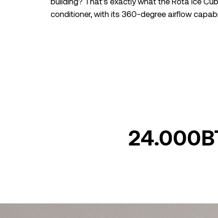
building? That's exactly what the Rota Ice Cub
conditioner, with its 360-degree airflow capabil
24.000B