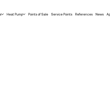
s
Heat Pump
Points of Sale
Service Points
References
News
Ap