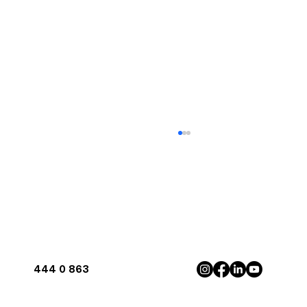
444 0 863
Antalya'da İnverter Klima ile Maksimum