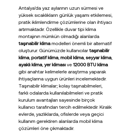
Antalya'da yaz aylarının uzun sürmesi ve 
yüksek sıcaklıkların günlük yaşamı etkilemesi, 
pratik iklimlendirme çözümlerine olan ihtiyacı 
artırmaktadır. Özellikle duvar tipi klima 
montajının mümkün olmadığı alanlarda 
taşınabilir klima
 modelleri önemli bir alternatif 
oluşturur. Günümüzde kullanıcılar 
taşınabilir 
klima
, 
portatif klima
, 
mobil klima
, 
seyyar klima
, 
ayaklı klima
, 
yer kliması
 ve 
12000 BTU klima
gibi anahtar kelimelerle araştırma yaparak 
ihtiyaçlarına uygun ürünleri incelemektedir.
Taşınabilir klimalar; kolay taşınabilmeleri, 
farklı odalarda kullanılabilmeleri ve pratik 
kurulum avantajları sayesinde birçok 
kullanıcı tarafından tercih edilmektedir. Kiralık 
evlerde, yazlıklarda, ofislerde veya geçici 
kullanım gerektiren alanlarda mobil klima 
çözümleri öne çıkmaktadır.