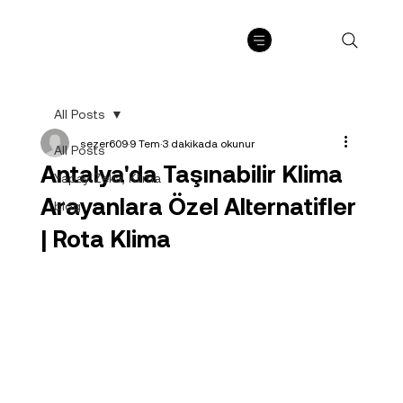
All Posts
sezer609
9 Tem
3 dakikada okunur
All Posts
Antalya'da Taşınabilir Klima
Yapay Zeka, Klima
Arayanlara Özel Alternatifler
blog
| Rota Klima