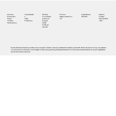
Konfor | Rota Klima
Kurumsal
Sürdürülebilirli
Tedarikçi
E-Posta
Çağrı Merkezi
Çalışma
Basında Biz
k
Sorumluluğu
bilgi@rotaklima.co
444 0 863
Saatleri
Kariyer
Kalite
Şartlar ve
m.tr
Hafta İçi 08.00
Yönetimi
Politikamız
Koşullar
- 18.00
Kataloğumuz
Gizlilik
Politikası
Çerezler
Bu web sitesinde kullanılan görseller sunum amaçlıdır. Ürünlerin orijinali, görsellerinden farklılılar gösterebilir. Teknik hatalardan dolayı oluşabilecek
sorunlardan Rota Climate sorumlu değildir. Ürünler süreç içerisinde güncellenebilmektedir. Rota Climate ürünlerdeki teknik ve tasarım değişiklikleri
için her türlü hakkını saklı tutar.