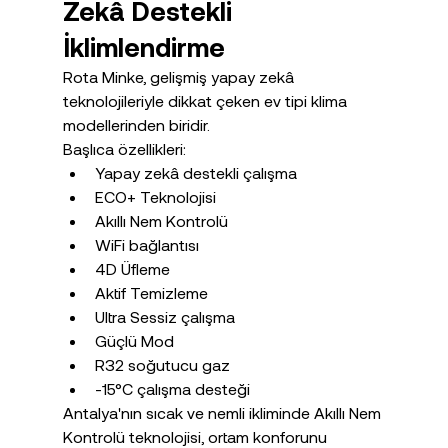
Zekâ Destekli 
İklimlendirme
Rota Minke, gelişmiş yapay zekâ 
teknolojileriyle dikkat çeken ev tipi klima 
modellerinden biridir.
Başlıca özellikleri:
Yapay zekâ destekli çalışma
ECO+ Teknolojisi
Akıllı Nem Kontrolü
WiFi bağlantısı
4D Üfleme
Aktif Temizleme
Ultra Sessiz çalışma
Güçlü Mod
R32 soğutucu gaz
-15°C çalışma desteği
Antalya'nın sıcak ve nemli ikliminde Akıllı Nem 
Kontrolü teknolojisi, ortam konforunu 