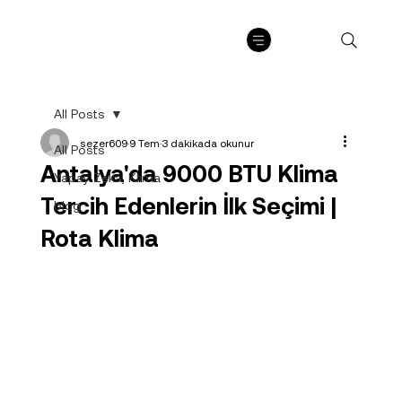
All Posts
sezer609
9 Tem
3 dakikada okunur
All Posts
Antalya'da 9000 BTU Klima
Yapay Zeka, Klima
Tercih Edenlerin İlk Seçimi |
blog
Rota Klima