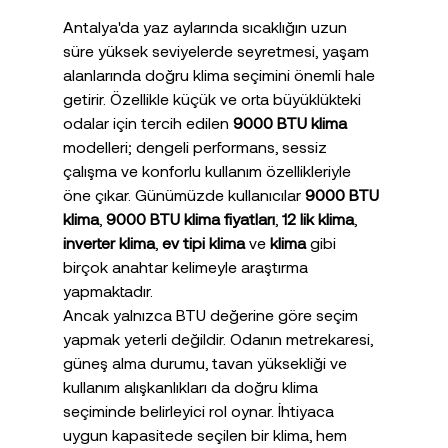
Antalya'da yaz aylarında sıcaklığın uzun 
süre yüksek seviyelerde seyretmesi, yaşam 
alanlarında doğru klima seçimini önemli hale 
getirir. Özellikle küçük ve orta büyüklükteki 
odalar için tercih edilen 
9000 BTU klima
modelleri; dengeli performans, sessiz 
çalışma ve konforlu kullanım özellikleriyle 
öne çıkar. Günümüzde kullanıcılar 
9000 BTU 
klima
, 
9000 BTU klima fiyatları
, 
12 lik klima
, 
inverter klima
, 
ev tipi klima
 ve 
klima
 gibi 
birçok anahtar kelimeyle araştırma 
yapmaktadır.
Ancak yalnızca BTU değerine göre seçim 
yapmak yeterli değildir. Odanın metrekaresi, 
güneş alma durumu, tavan yüksekliği ve 
kullanım alışkanlıkları da doğru klima 
seçiminde belirleyici rol oynar. İhtiyaca 
uygun kapasitede seçilen bir klima, hem 