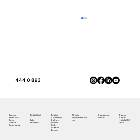
444 0 863
Antalya'da İnverter Klima ile Maksimum
Konfor | Rota Klima
Kurumsal
Sürdürülebilirli
Tedarikçi
E-Posta
Çağrı Merkezi
Çalışma
Basında Biz
k
Sorumluluğu
bilgi@rotaklima.co
444 0 863
Saatleri
Kariyer
Kalite
Şartlar ve
m.tr
Hafta İçi 08.00
Yönetimi
Politikamız
Koşullar
- 18.00
Kataloğumuz
Gizlilik
Politikası
Çerezler