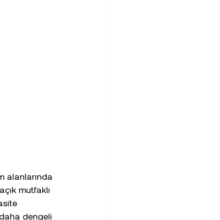
m alanlarında 
açık mutfaklı 
asite 
 daha dengeli 