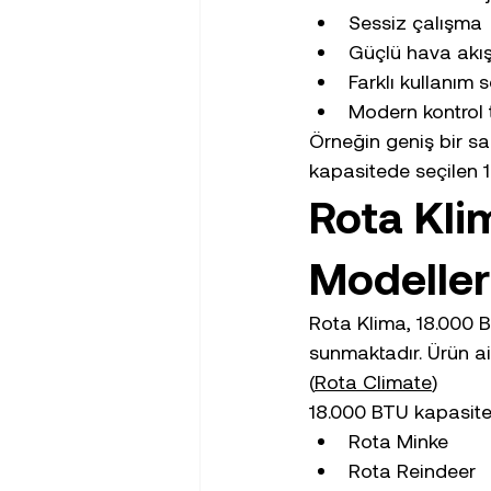
Sessiz çalışma
Güçlü hava akış
Farklı kullanım
Modern kontrol t
Örneğin geniş bir sa
kapasitede seçilen 1
Rota Kli
Modeller
Rota Klima, 18.000 BT
sunmaktadır. Ürün aile
(
Rota Climate
)
18.000 BTU kapasite
Rota Minke
Rota Reindeer