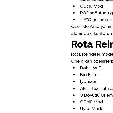
Güçlü Mod
R32 soğutucu 
-15°C çalışma d
Özellikle Antalya'nı
alanındaki konforun 
Rota Rei
Rota Reindeer modeli,
Öne çıkan özellikleri:
Dahili WiFi
Bio Filtre
İyonizer
Akıllı Toz Tutma
3 Boyutlu Üfle
Güçlü Mod
Uyku Modu