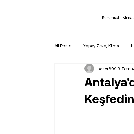
Kurumsal
Klimal
All Posts
Yapay Zeka, Klima
b
sezer609
9 Tem
4
Antalya'
Keşfedin