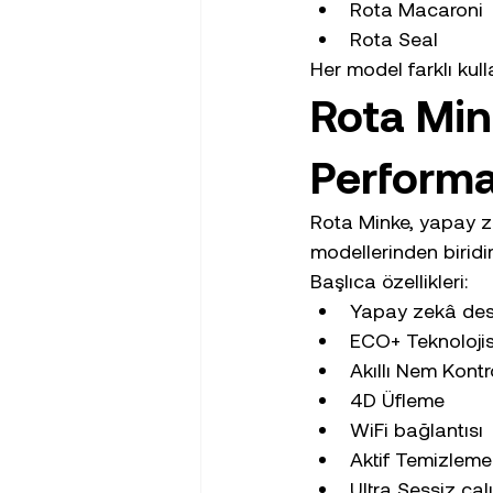
Rota Macaroni
Rota Seal
Her model farklı kull
Rota Min
Perform
Rota Minke, yapay zek
modellerinden biridir
Başlıca özellikleri:
Yapay zekâ dest
ECO+ Teknolojis
Akıllı Nem Kontr
4D Üfleme
WiFi bağlantısı
Aktif Temizleme
Ultra Sessiz ça