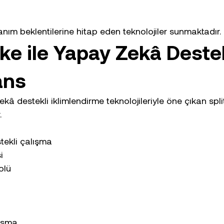
anım beklentilerine hitap eden teknolojiler sunmaktadır.
ke ile Yapay Zekâ Destek
ans
â destekli iklimlendirme teknolojileriyle öne çıkan spli
.
ekli çalışma
i
olü
lışma