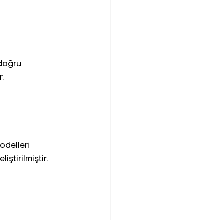
doğru 
r.
odelleri 
ştirilmiştir. 