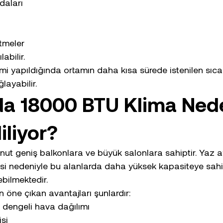
daları
etmeler
abilir.
i yapıldığında ortamın daha kısa sürede istenilen sıca
layabilir.
da 18000 BTU Klima Ned
iliyor?
nut geniş balkonlara ve büyük salonlara sahiptir. Yaz 
kisi nedeniyle bu alanlarda daha yüksek kapasiteye sahi
ebilmektedir.
n öne çıkan avantajları şunlardır:
 dengeli hava dağılımı
isi