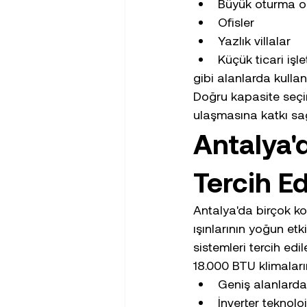
Büyük oturma o
Ofisler
Yazlık villalar
Küçük ticari işl
gibi alanlarda kullanıl
Doğru kapasite seçim
ulaşmasına katkı sağ
Antalya'
Tercih Ed
Antalya'da birçok ko
ışınlarının yoğun et
sistemleri tercih edil
18.000 BTU klimaları
Geniş alanlarda
İnverter teknoloj