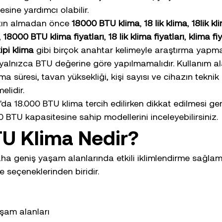
esine yardımcı olabilir.
atın almadan önce 
18000 BTU klima
, 
18 lik klima
, 
18lik kl
, 
18000 BTU klima fiyatları
, 
18 lik klima fiyatları
, 
klima fi
tipi klima
 gibi birçok anahtar kelimeyle araştırma yapma
alnızca BTU değerine göre yapılmamalıdır. Kullanım al
 süresi, tavan yüksekliği, kişi sayısı ve cihazın teknik ö
elidir.
da 18.000 BTU klima tercih edilirken dikkat edilmesi ger
0 BTU kapasitesine sahip modellerini inceleyebilirsiniz.
U Klima Nedir?
aha geniş yaşam alanlarında etkili iklimlendirme sağla
e seçeneklerinden biridir.
aşam alanları