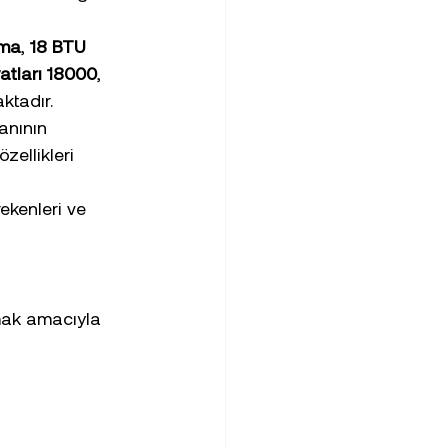
ima
, 
18 BTU 
yatları 18000
, 
ktadır.
anının 
zellikleri 
ekenleri ve 
mak amacıyla 