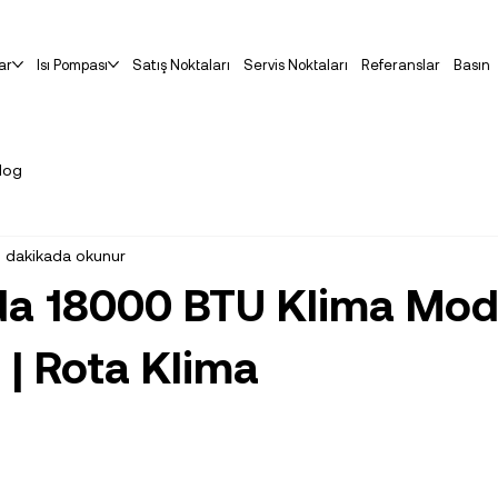
ar
Isı Pompası
Satış Noktaları
Servis Noktaları
Referanslar
Basın
log
 dakikada okunur
da 18000 BTU Klima Mode
 | Rota Klima