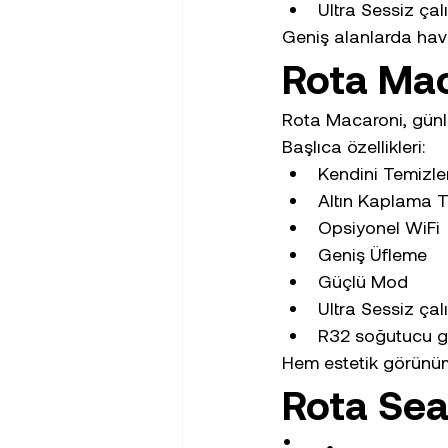
Ultra Sessiz ça
Geniş alanlarda hava
Rota Mac
Rota Macaroni, günlük
Başlıca özellikleri:
Kendini Temizl
Altın Kaplama T
Opsiyonel WiFi
Geniş Üfleme
Güçlü Mod
Ultra Sessiz ça
R32 soğutucu 
Hem estetik görünümü
Rota Seal