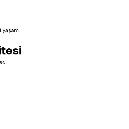
si yaşam 
itesi
er.