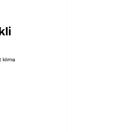
li 
t klima 