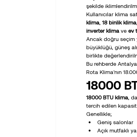
şekilde iklimlendirilm
Kullanıcılar klima s
klima
, 
18 binlik klima
inverter klima
 ve 
ev 
Ancak doğru seçim y
büyüklüğü, güneş alma
birlikte değerlendirilm
Bu rehberde Antalya'
Rota Klima'nın 18.00
18000 BT
18000 BTU klima
, d
tercih edilen kapasit
Genellikle;
Geniş salonlar
Açık mutfaklı y