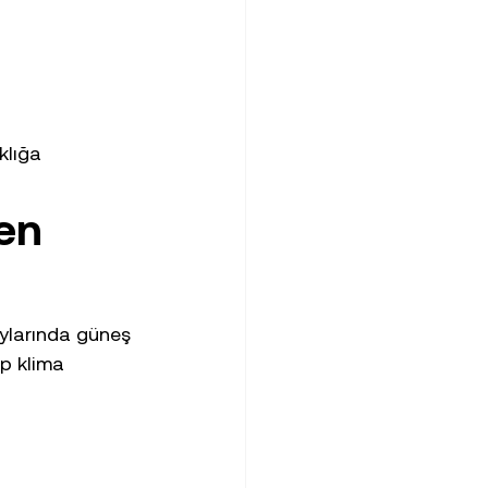
klığa 
en 
aylarında güneş 
p klima 