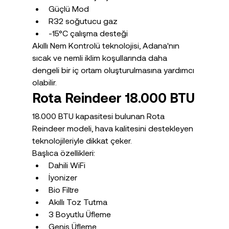
Güçlü Mod
R32 soğutucu gaz
-15°C çalışma desteği
Akıllı Nem Kontrolü teknolojisi, Adana'nın 
sıcak ve nemli iklim koşullarında daha 
dengeli bir iç ortam oluşturulmasına yardımcı 
olabilir.
Rota Reindeer 18.000 BTU
18.000 BTU kapasitesi bulunan Rota 
Reindeer modeli, hava kalitesini destekleyen 
teknolojileriyle dikkat çeker.
Başlıca özellikleri:
Dahili WiFi
İyonizer
Bio Filtre
Akıllı Toz Tutma
3 Boyutlu Üfleme
Geniş Üfleme