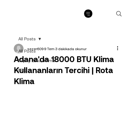
All Posts
sezer609
9 Tem
3 dakikada okunur
All Posts
Adana'da 18000 BTU Klima
Yapay Zeka, Klima
Kullananların Tercihi | Rota
blog
Klima