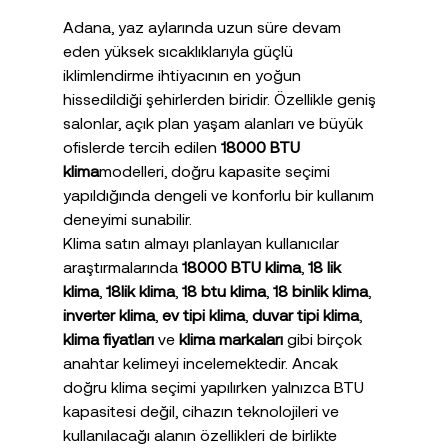
Adana, yaz aylarında uzun süre devam 
eden yüksek sıcaklıklarıyla güçlü 
iklimlendirme ihtiyacının en yoğun 
hissedildiği şehirlerden biridir. Özellikle geniş 
salonlar, açık plan yaşam alanları ve büyük 
ofislerde tercih edilen 
18000 BTU 
klima
modelleri, doğru kapasite seçimi 
yapıldığında dengeli ve konforlu bir kullanım 
deneyimi sunabilir.
Klima satın almayı planlayan kullanıcılar 
araştırmalarında 
18000 BTU klima
, 
18 lik 
klima
, 
18lik klima
, 
18 btu klima
, 
18 binlik klima
, 
inverter klima
, 
ev tipi klima
, 
duvar tipi klima
, 
klima fiyatları
 ve 
klima markaları
 gibi birçok 
anahtar kelimeyi incelemektedir. Ancak 
doğru klima seçimi yapılırken yalnızca BTU 
kapasitesi değil, cihazın teknolojileri ve 
kullanılacağı alanın özellikleri de birlikte 