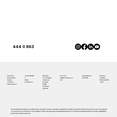
444 0 863
Antalya'da İnverter Klima ile Maksimum
Konfor | Rota Klima
Kurumsal
Sürdürülebilirli
Tedarikçi
E-Posta
Çağrı Merkezi
Çalışma
Basında Biz
k
Sorumluluğu
bilgi@rotaklima.co
444 0 863
Saatleri
Kariyer
Kalite
Şartlar ve
m.tr
Hafta İçi 08.00
Yönetimi
Politikamız
Koşullar
- 18.00
Kataloğumuz
Gizlilik
Politikası
Çerezler
Bu web sitesinde kullanılan görseller sunum amaçlıdır. Ürünlerin orijinali, görsellerinden farklılılar gösterebilir. Teknik hatalardan dolayı oluşabilecek
sorunlardan Rota Climate sorumlu değildir. Ürünler süreç içerisinde güncellenebilmektedir. Rota Climate ürünlerdeki teknik ve tasarım değişiklikleri
için her türlü hakkını saklı tutar.