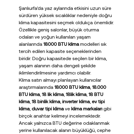
Şanlıurfa'da yaz aylarında etkisini uzun süre 
sürdüren yüksek sıcaklıklar nedeniyle doğru 
klima kapasitesini seçmek oldukça önemlidir. 
Özellikle geniş salonlar, büyük oturma 
odaları ve yoğun kullanılan yaşam 
alanlarında 
18000 BTU klima
 modelleri sık 
tercih edilen kapasite seçeneklerinden 
biridir. Doğru kapasitede seçilen bir klima, 
yaşam alanının daha dengeli şekilde 
iklimlendirilmesine yardımcı olabilir.
Klima satın almayı planlayan kullanıcılar 
araştırmalarında 
18000 BTU klima
, 
18.000 
BTU klima
, 
18 lik klima
, 
18lik klima
, 
18 BTU 
klima
, 
18 binlik klima
, 
inverter klima
, 
ev tipi 
klima
, 
duvar tipi klima
 ve 
klima markaları
 gibi 
birçok anahtar kelimeyi incelemektedir. 
Ancak yalnızca BTU değerine odaklanmak 
yerine kullanılacak alanın büyüklüğü, cephe 