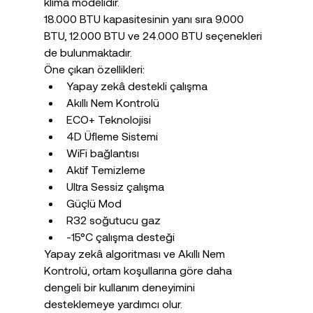
klima modelidir.
18.000 BTU kapasitesinin yanı sıra 9.000 
BTU, 12.000 BTU ve 24.000 BTU seçenekleri 
de bulunmaktadır.
Öne çıkan özellikleri:
Yapay zekâ destekli çalışma
Akıllı Nem Kontrolü
ECO+ Teknolojisi
4D Üfleme Sistemi
WiFi bağlantısı
Aktif Temizleme
Ultra Sessiz çalışma
Güçlü Mod
R32 soğutucu gaz
-15°C çalışma desteği
Yapay zekâ algoritması ve Akıllı Nem 
Kontrolü, ortam koşullarına göre daha 
dengeli bir kullanım deneyimini 
desteklemeye yardımcı olur.