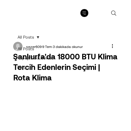
All Posts
sezer609
9 Tem
3 dakikada okunur
All Posts
Şanlıurfa'da 18000 BTU Klima
Yapay Zeka, Klima
Tercih Edenlerin Seçimi |
blog
Rota Klima