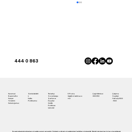
444 0 863
Antalya'da İnverter Klima ile Maksimum
Konfor | Rota Klima
Kurumsal
Sürdürülebilirli
Tedarikçi
E-Posta
Çağrı Merkezi
Çalışma
Basında Biz
k
Sorumluluğu
bilgi@rotaklima.co
444 0 863
Saatleri
Kariyer
Kalite
Şartlar ve
m.tr
Hafta İçi 08.00
Yönetimi
Politikamız
Koşullar
- 18.00
Kataloğumuz
Gizlilik
Politikası
Çerezler
Bu web sitesinde kullanılan görseller sunum amaçlıdır. Ürünlerin orijinali, görsellerinden farklılılar gösterebilir. Teknik hatalardan dolayı oluşabilecek