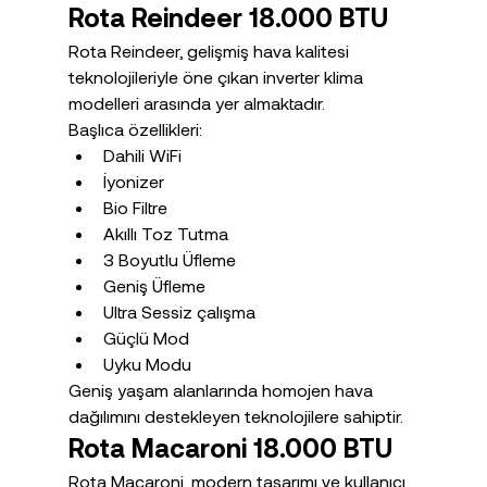
Rota Reindeer 18.000 BTU
Rota Reindeer, gelişmiş hava kalitesi 
teknolojileriyle öne çıkan inverter klima 
modelleri arasında yer almaktadır.
Başlıca özellikleri:
Dahili WiFi
İyonizer
Bio Filtre
Akıllı Toz Tutma
3 Boyutlu Üfleme
Geniş Üfleme
Ultra Sessiz çalışma
Güçlü Mod
Uyku Modu
Geniş yaşam alanlarında homojen hava 
dağılımını destekleyen teknolojilere sahiptir.
Rota Macaroni 18.000 BTU
Rota Macaroni, modern tasarımı ve kullanıcı 