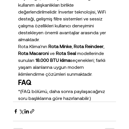
kullanım alışkanlıkları birlikte 
değerlendirilmelidir. İnverter teknolojisi, WiFi 
desteği, gelişmiş filtre sistemleri ve sessiz 
çalışma özellikleri kullanıcı deneyimini 
destekleyen önemli avantajlar arasında yer 
almaktadır.
Rota Klima'nın 
Rota Minke
, 
Rota Reindeer
, 
Rota Macaroni
 ve 
Rota Seal
 modellerinde 
sunulan 
18.000 BTU klima
seçenekleri; farklı 
yaşam alanlarına uygun modern 
iklimlendirme çözümleri sunmaktadır.
FAQ
*(FAQ bölümü, daha sonra paylaşacağınız 
soru başlıklarına göre hazırlanabilir.)