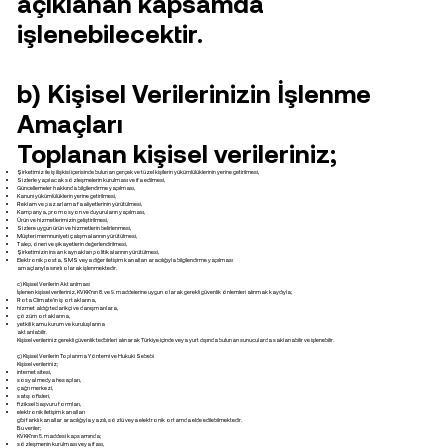
açıklanan kapsamda
işlenebilecektir.
b) Kişisel Verilerinizin İşlenme
Amaçları
Toplanan kişisel verileriniz;
Şirketimiz ile iş ilişkisi içerisinde bulunan gerçek ve tüzel kişilerin yükümlülüklerinin yerine getirilmesi,
Sizlerle yapılacak sözleşmelerin kurulması ve ifa edilmesi,
Güncellemeler hakkında bilgilendirme yapılması,
Kanuni yükümlülüklerin yerine getirilmesi,
Reklam ve pazarlama faaliyetlerinin yürütülmesi,
Kampanya, promosyon ve duyuruların yapılması,
Ürün ve hizmetlerimizin geliştirilmesi,
Sizlere uygun ürün ve hizmetlerin belirlenmesi,
Müşteri memnuniyeti çalışmalarının yürütülmesi,
Talep, öneri ve şikayetlerin değerlendirilmesi,
Şirketimizin insan kaynakları politikalarının yürütülmesi,
Elektronik posta, SMS veya diğer iletişim kanalları aracılığıyla bilgilendirme yapılması
amaçlarıyla sınırlı olarak işlenmektedir.
c) Kişisel Verilerin Aktarılması
İşlenen kişisel verileriniz, KVKK’nın 8. ve 9. maddelerine uygun olarak gerekli güvenlik önlemleri alınmak kaydıyla;
Rota Climate’ın iş ortaklarına,
hizmet aldığı tedarikçi ve danışmanlara,
çözüm ortaklarına,
yetkili kamu kurum ve kuruluşlarına
aktarılabilir.
Kişisel verileriniz gerekli güvenlik tedbirleri alınarak Türkiye içinde veya yurt dışında bulunan sunucularda saklanabilir ve işlenebilir.
ç) Kişisel Verilerin Toplanma Yöntemi ve Hukuki Sebebi
Kişisel verileriniz;
internet sitesi,
sosyal medya hesapları,
çağrı merkezi,
satış ofisleri,
fiziksel başvuru formları,
elektronik iletişim kanalları
gibi farklı kanallar aracılığıyla yazılı, sözlü veya elektronik ortamda elde edilebilmektedir.
Bu veriler;
KVKK’nın 5. maddesi kapsamında;
sözleşmenin kurulması veya ifası,