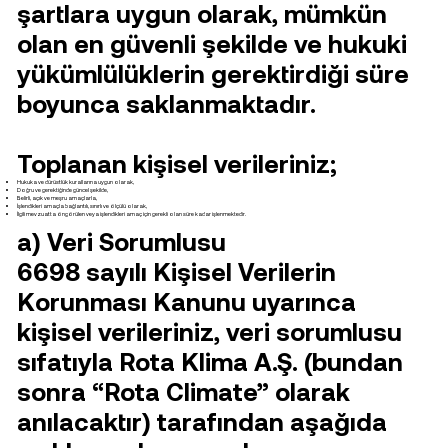
şartlara uygun olarak, mümkün
olan en güvenli şekilde ve hukuki
yükümlülüklerin gerektirdiği süre
boyunca saklanmaktadır.
Toplanan kişisel verileriniz;
Hukuka ve dürüstlük kurallarına uygun olarak,
Doğru ve gerektiğinde güncel şekilde,
Belirli, açık ve meşru amaçlarla,
İşlendikleri amaçla bağlantılı, sınırlı ve ölçülü olarak,
İlgili mevzuatta öngörülen veya işlendikleri amaç için gerekli olan süre kadar işlenmektedir.
a) Veri Sorumlusu
6698 sayılı Kişisel Verilerin
Korunması Kanunu uyarınca
kişisel verileriniz, veri sorumlusu
sıfatıyla Rota Klima A.Ş. (bundan
sonra “Rota Climate” olarak
anılacaktır) tarafından aşağıda